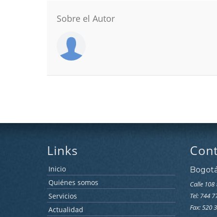
Sobre el Autor
Links
Con
Inicio
Bogot
Quiénes somos
Calle 108 
Servicios
Tel: 744 
Fax: 520 
Actualidad