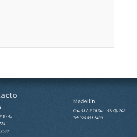
tacto
Medellín
á
Cra. 43 A # 16 Sur - 47, Of. 702
# 8 - 45
Tel: 320 851 5430
7724
33588