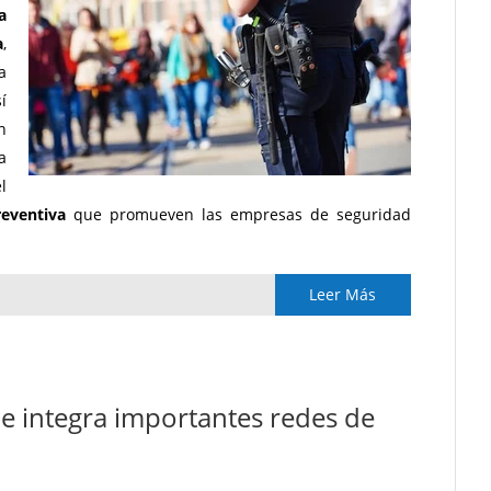
a
a
,
a
í
n
a
l
reventiva
que promueven las empresas de seguridad
Leer Más
ue integra importantes redes de