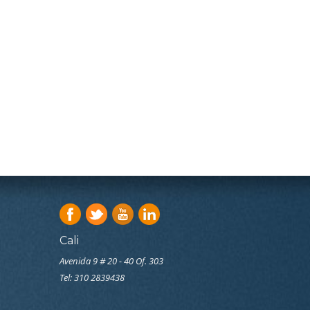
Cali
Avenida 9 # 20 - 40 Of. 303
Tel:
310 2839438