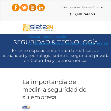
Estamos a su disposición en el
(+57)601 7447724
Solicitar una Cotización
SEGURIDAD & TECNOLOGÍA
Contacta a un experto en seguridad empresarial
En este espacio encontrará temáticas de
actualidad y tecnología sobre la seguridad privada
en Colombia y Latinoamérica.
La importancia de
medir la seguridad de
su empresa