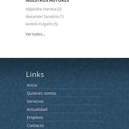
NUESTROS AUTORES
Alejandro Herrera
(2)
Alexander Sanabria
(1)
Andrés Pulgarín
(5)
Ver todos...
Links
Inicio
Quiénes somos
Servicios
Actualidad
Empleos
Contacto