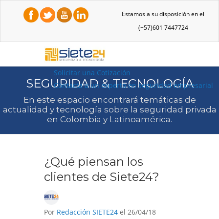
Estamos a su disposición en el
(+57)601 7447724
Solicitar una Cotización
SEGURIDAD & TECNOLOGÍA
Contacta a un experto en seguridad empresarial
En este espacio encontrará temáticas de
actualidad y tecnología sobre la seguridad privada
en Colombia y Latinoamérica.
¿Qué piensan los
clientes de Siete24?
Por
Redacción SIETE24
el 26/04/18