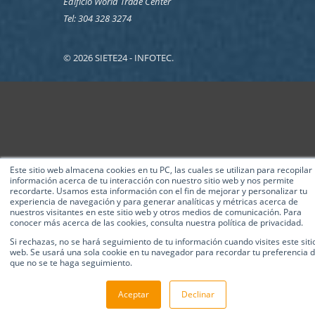
Edificio World Trade Center
Tel: 304 328 3274
© 2026 SIETE24 - INFOTEC.
Este sitio web almacena cookies en tu PC, las cuales se utilizan para recopilar
información acerca de tu interacción con nuestro sitio web y nos permite
recordarte. Usamos esta información con el fin de mejorar y personalizar tu
experiencia de navegación y para generar analíticas y métricas acerca de
nuestros visitantes en este sitio web y otros medios de comunicación. Para
conocer más acerca de las cookies, consulta nuestra política de privacidad.
Si rechazas, no se hará seguimiento de tu información cuando visites este siti
web. Se usará una sola cookie en tu navegador para recordar tu preferencia 
que no se te haga seguimiento.
Aceptar
Declinar