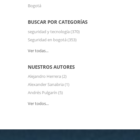
Bogotá
BUSCAR POR CATEGORÍAS
seguridad y tecnología
(370)
Seguridad en bogotá
(353)
Ver todas...
NUESTROS AUTORES
Alejandro Herrera
(2)
Alexander Sanabria
(1)
Andrés Pulgarín
(5)
Ver todos...