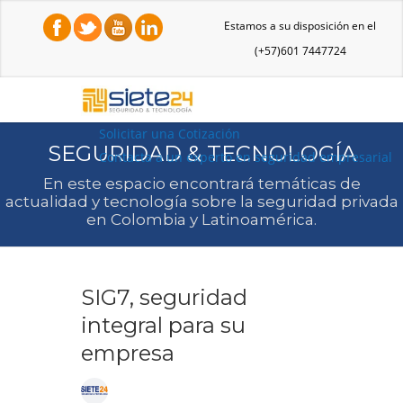
Estamos a su disposición en el
(+57)601 7447724
Solicitar una Cotización
SEGURIDAD & TECNOLOGÍA
Contacta a un experto en seguridad empresarial
En este espacio encontrará temáticas de
actualidad y tecnología sobre la seguridad privada
en Colombia y Latinoamérica.
SIG7, seguridad
integral para su
empresa