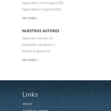
seguridad y tecnología
(370)
Seguridad en bogotá
(353)
Ver todas...
NUESTROS AUTORES
Alejandro Herrera
(2)
Alexander Sanabria
(1)
Andrés Pulgarín
(5)
Ver todos...
Links
Inicio
Quiénes somos