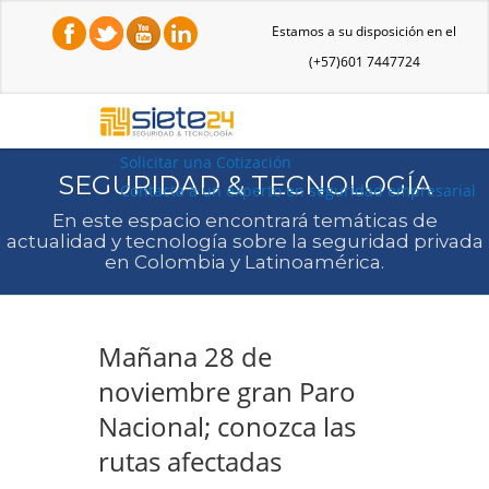
Estamos a su disposición en el
(+57)601 7447724
Solicitar una Cotización
SEGURIDAD & TECNOLOGÍA
Contacta a un experto en seguridad empresarial
En este espacio encontrará temáticas de
actualidad y tecnología sobre la seguridad privada
en Colombia y Latinoamérica.
Mañana 28 de
noviembre gran Paro
Nacional; conozca las
rutas afectadas