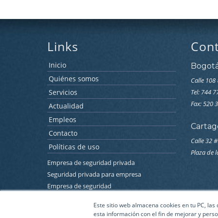
Links
Con
Inicio
Bogot
Quiénes somos
Calle 108 
Servicios
Tel: 744 
Fax: 520 
Actualidad
Empleos
Cartag
Contacto
Calle 32 #
Políticas de uso
Plaza de 
Empresa de seguridad privada
Seguridad privada para empresa
Empresa de seguridad
Empresa de seguridad electronica
Este sitio web almacena cookies en tu PC, las
Seguridad electronica para empresas
esta información con el fin de mejorar y perso