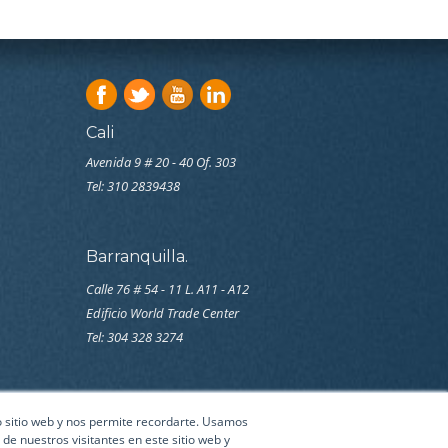
Cali
Avenida 9 # 20 - 40 Of. 303
Tel:
310 2839438
Barranquilla.
Calle 76 # 54 - 11 L. A11 - A12
Edificio World Trade Center
Tel: 304 328 3274
ro sitio web y nos permite recordarte. Usamos
de nuestros visitantes en este sitio web y