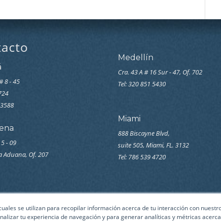
tacto
Medellín
á
Cra. 43 A # 16 Sur - 47, Of. 702
# 8 - 45
Tel: 320 851 5430
7724
33588
Miami
ena
888 Biscayne Blvd,
 5 - 09
suite 505, Miami, FL. 3132
la Aduana, Of. 207
Tel: 786 539 4720
 cuales se utilizan para recopilar información acerca de tu interacción con nuest
nalizar tu experiencia de navegación y para generar analíticas y métricas acerca 