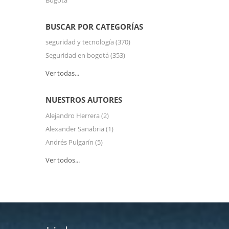
BUSCAR POR CATEGORÍAS
seguridad y tecnología
(370)
Seguridad en bogotá
(353)
Ver todas...
NUESTROS AUTORES
Alejandro Herrera
(2)
Alexander Sanabria
(1)
Andrés Pulgarín
(5)
Ver todos...