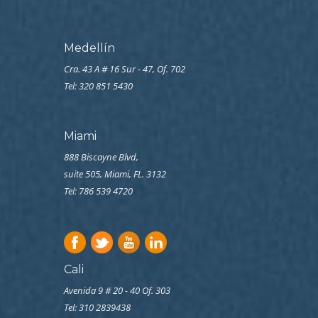
Medellín
Cra. 43 A # 16 Sur - 47, Of. 702
Tel: 320 851 5430
Miami
888 Biscayne Blvd,
suite 505, Miami, FL. 3132
Tel: 786 539 4720
Cali
Avenida 9 # 20 - 40 Of. 303
Tel:
310 2839438