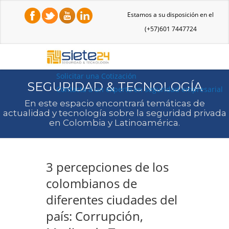
Estamos a su disposición en el
(+57)601 7447724
Solicitar una Cotización
SEGURIDAD & TECNOLOGÍA
Contacta a un experto en seguridad empresarial
En este espacio encontrará temáticas de
actualidad y tecnología sobre la seguridad privada
en Colombia y Latinoamérica.
3 percepciones de los
colombianos de
diferentes ciudades del
país: Corrupción,