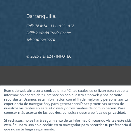
Barranquilla.
Calle 76 # 54 - 11 L. A11 - A12
Edificio World Trade Center
Tel: 304 328 3274
© 2026 SIETE24 - INFOTEC.
Este sitio web almacena cookies en tu PC, las cuales se utilizan para recopilar
información acerca de tu interacción con nuestro sitio web y nos permite
recordarte. Usamos esta información con el fin de mejorar y personalizar tu
experiencia de navegación y para generar analíticas y métricas acerca de
nuestros visitantes en este sitio web y otros medios de comunicación. Para
conocer más acerca de las cookies, consulta nuestra política de privacidad.
Si rechazas, no se hará seguimiento de tu información cuando visites este siti
web. Se usará una sola cookie en tu navegador para recordar tu preferencia 
que no se te haga seguimiento.