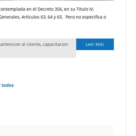
ontemplada en el Decreto 356, en su Título IV,
nerales, Artículos 63, 64 y 65. Pero no especifica o
,
antencion al cliente
,
capacitacion
Leer Más
r todos