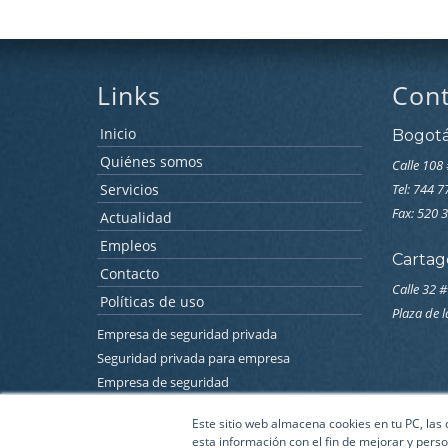
Links
Con
Inicio
Bogot
Quiénes somos
Calle 108 
Servicios
Tel: 744 
Fax: 520 
Actualidad
Empleos
Cartag
Contacto
Calle 32 #
Políticas de uso
Plaza de 
Empresa de seguridad privada
Seguridad privada para empresa
Empresa de seguridad
Empresa de seguridad electronica
Este sitio web almacena cookies en tu PC, las
Seguridad electronica para empresas
esta información con el fin de mejorar y perso