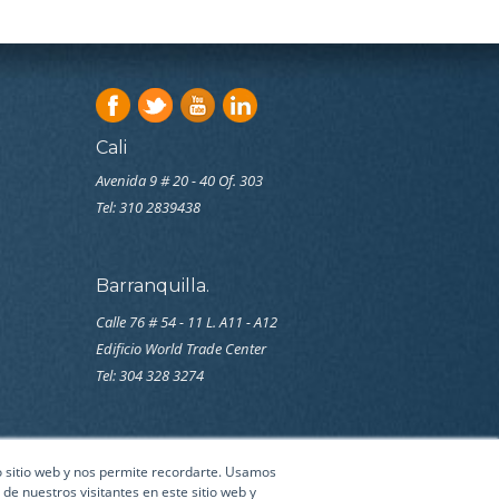
Cali
Avenida 9 # 20 - 40 Of. 303
Tel:
310 2839438
Barranquilla.
Calle 76 # 54 - 11 L. A11 - A12
Edificio World Trade Center
Tel: 304 328 3274
ro sitio web y nos permite recordarte. Usamos
de nuestros visitantes en este sitio web y