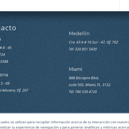
tacto
Medellín
á
Cra. 43 A # 16 Sur - 47, Of. 702
# 8 - 45
Tel: 320 851 5430
7724
33588
Miami
ena
888 Biscayne Blvd,
 5 - 09
suite 505, Miami, FL. 3132
la Aduana, Of. 207
Tel: 786 539 4720
 cuales se utilizan para recopilar información acerca de tu interacción con nuest
nalizar tu experiencia de navegación y para generar analíticas y métricas acerca 