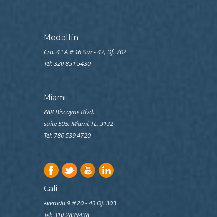
Medellín
Cra. 43 A # 16 Sur - 47, Of. 702
Tel: 320 851 5430
Miami
888 Biscayne Blvd,
suite 505, Miami, FL. 3132
Tel: 786 539 4720
Cali
Avenida 9 # 20 - 40 Of. 303
Tel:
310 2839438