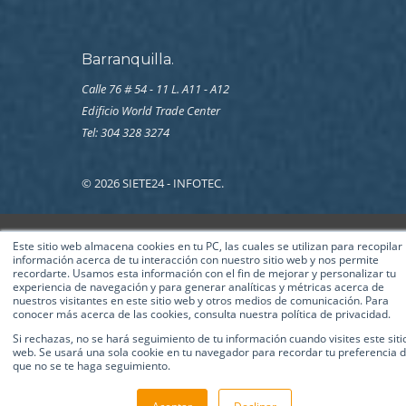
Barranquilla.
Calle 76 # 54 - 11 L. A11 - A12
Edificio World Trade Center
Tel: 304 328 3274
© 2026 SIETE24 - INFOTEC.
Este sitio web almacena cookies en tu PC, las cuales se utilizan para recopilar
información acerca de tu interacción con nuestro sitio web y nos permite
recordarte. Usamos esta información con el fin de mejorar y personalizar tu
experiencia de navegación y para generar analíticas y métricas acerca de
nuestros visitantes en este sitio web y otros medios de comunicación. Para
conocer más acerca de las cookies, consulta nuestra política de privacidad.
Si rechazas, no se hará seguimiento de tu información cuando visites este siti
web. Se usará una sola cookie en tu navegador para recordar tu preferencia 
que no se te haga seguimiento.