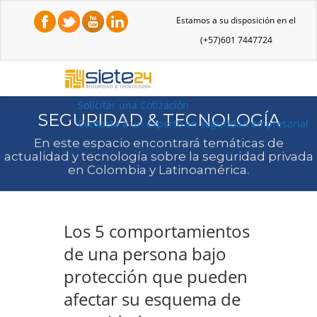
Estamos a su disposición en el
(+57)601 7447724
Solicitar una Cotización
SEGURIDAD & TECNOLOGÍA
Contacta a un experto en seguridad empresarial
En este espacio encontrará temáticas de
actualidad y tecnología sobre la seguridad privada
en Colombia y Latinoamérica.
Los 5 comportamientos
de una persona bajo
protección que pueden
afectar su esquema de