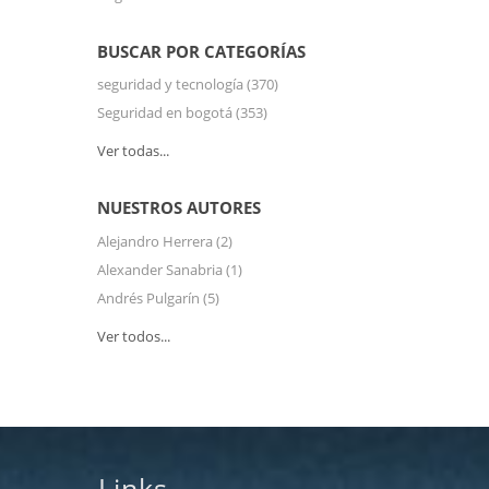
BUSCAR POR CATEGORÍAS
seguridad y tecnología
(370)
Seguridad en bogotá
(353)
Ver todas...
NUESTROS AUTORES
Alejandro Herrera
(2)
Alexander Sanabria
(1)
Andrés Pulgarín
(5)
Ver todos...
Links