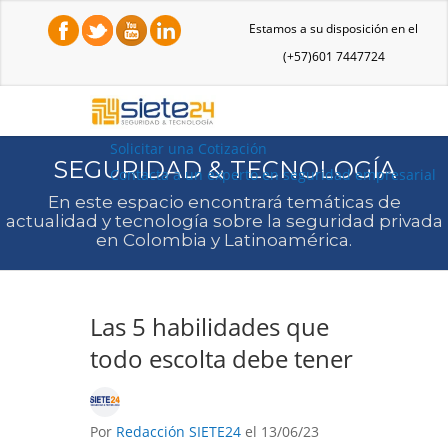
Estamos a su disposición en el
(+57)601 7447724
Solicitar una Cotización
SEGURIDAD & TECNOLOGÍA
Contacta a un experto en seguridad empresarial
En este espacio encontrará temáticas de
actualidad y tecnología sobre la seguridad privada
en Colombia y Latinoamérica.
Las 5 habilidades que
todo escolta debe tener
Por
Redacción SIETE24
el 13/06/23