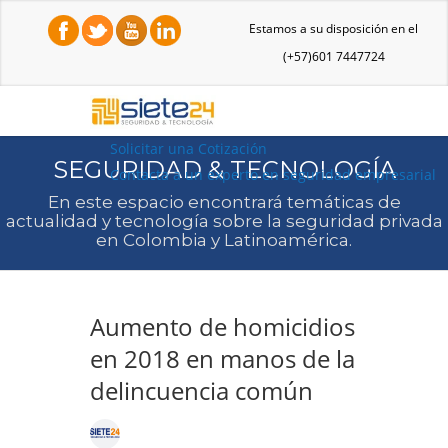
Estamos a su disposición en el
(+57)601 7447724
Solicitar una Cotización
SEGURIDAD & TECNOLOGÍA
Contacta a un experto en seguridad empresarial
En este espacio encontrará temáticas de
actualidad y tecnología sobre la seguridad privada
en Colombia y Latinoamérica.
Aumento de homicidios
en 2018 en manos de la
delincuencia común