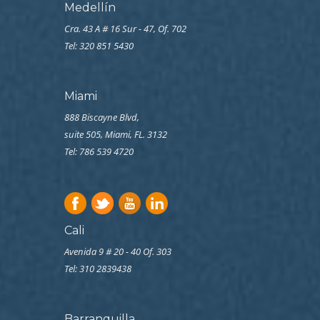
Medellín
Cra. 43 A # 16 Sur - 47, Of. 702
Tel: 320 851 5430
Miami
888 Biscayne Blvd,
suite 505, Miami, FL. 3132
Tel: 786 539 4720
Cali
Avenida 9 # 20 - 40 Of. 303
Tel:
310 2839438
Barranquilla.