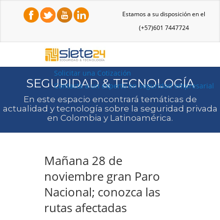
Estamos a su disposición en el
(+57)601 7447724
Solicitar una Cotización
SEGURIDAD & TECNOLOGÍA
Contacta a un experto en seguridad empresarial
En este espacio encontrará temáticas de
actualidad y tecnología sobre la seguridad privada
en Colombia y Latinoamérica.
Mañana 28 de
noviembre gran Paro
Nacional; conozca las
rutas afectadas