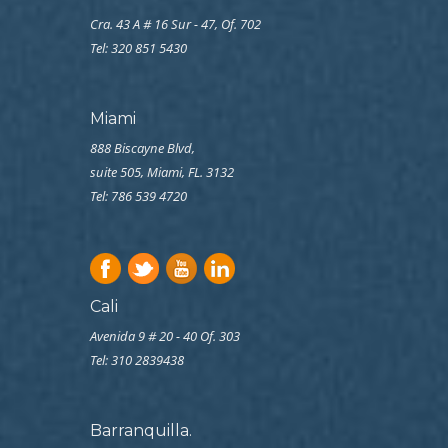
Cra. 43 A # 16 Sur - 47, Of. 702
Tel: 320 851 5430
Miami
888 Biscayne Blvd,
suite 505, Miami, FL. 3132
Tel: 786 539 4720
Cali
Avenida 9 # 20 - 40 Of. 303
Tel:
310 2839438
Barranquilla.