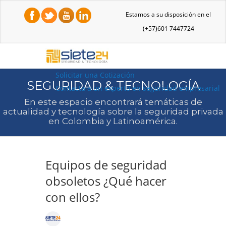
Estamos a su disposición en el
(+57)601 7447724
Solicitar una Cotización
SEGURIDAD & TECNOLOGÍA
Contacta a un experto en seguridad empresarial
En este espacio encontrará temáticas de
actualidad y tecnología sobre la seguridad privada
en Colombia y Latinoamérica.
Equipos de seguridad
obsoletos ¿Qué hacer
con ellos?