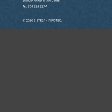
Edificio World Trade Center
Tel: 304 328 3274
© 2026 SIETE24 - INFOTEC.