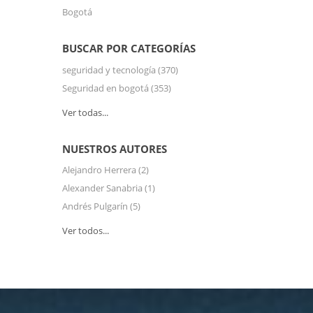
Bogotá
BUSCAR POR CATEGORÍAS
seguridad y tecnología
(370)
Seguridad en bogotá
(353)
Ver todas...
NUESTROS AUTORES
Alejandro Herrera
(2)
Alexander Sanabria
(1)
Andrés Pulgarín
(5)
Ver todos...