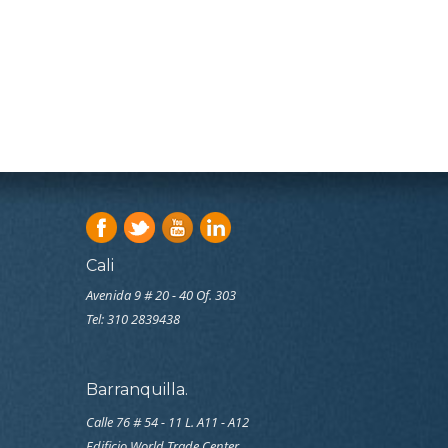
Cali
Avenida 9 # 20 - 40 Of. 303
Tel:
310 2839438
Barranquilla.
Calle 76 # 54 - 11 L. A11 - A12
Edificio World Trade Center