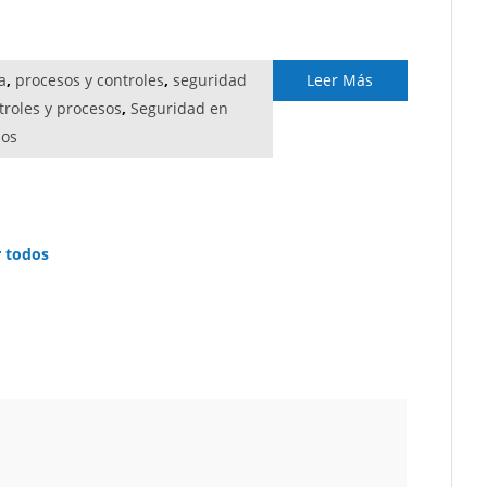
a
,
procesos y controles
,
seguridad
Leer Más
troles y procesos
,
Seguridad en
sos
r todos