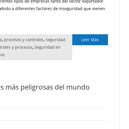
erentes tipos de empresas tanto del sector exportador
bido a diferentes factores de inseguridad que vienen
a
,
procesos y controles
,
seguridad
Leer Más
troles y procesos
,
Seguridad en
sos
ades más peligrosas del mundo