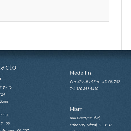
tacto
Medellín
á
Cra. 43 A # 16 Sur - 47, Of. 702
# 8 - 45
Tel: 320 851 5430
7724
33588
Miami
ena
888 Biscayne Blvd,
 5 - 09
suite 505, Miami, FL. 3132
la Aduana, Of. 207