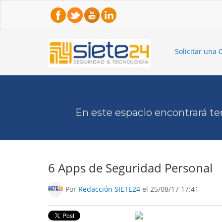
Solicitar una 
En este espacio encontrará te
6 Apps de Seguridad Personal
Por
Redacción SIETE24
el 25/08/17 17:41