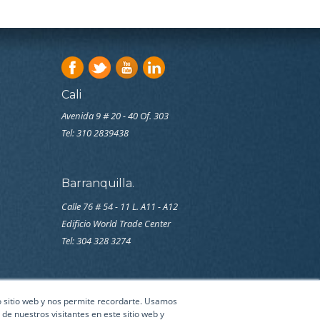
Cali
Avenida 9 # 20 - 40 Of. 303
Tel:
310 2839438
Barranquilla.
Calle 76 # 54 - 11 L. A11 - A12
Edificio World Trade Center
Tel: 304 328 3274
ro sitio web y nos permite recordarte. Usamos
de nuestros visitantes en este sitio web y