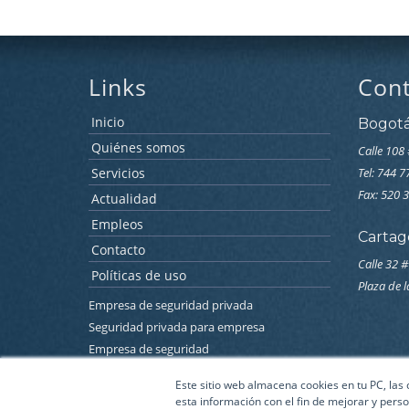
Links
Con
Inicio
Bogot
Quiénes somos
Calle 108 
Servicios
Tel: 744 
Fax: 520 
Actualidad
Empleos
Cartag
Contacto
Calle 32 #
Políticas de uso
Plaza de 
Empresa de seguridad privada
Seguridad privada para empresa
Empresa de seguridad
Empresa de seguridad electronica
Este sitio web almacena cookies en tu PC, las
Seguridad electronica para empresas
esta información con el fin de mejorar y perso