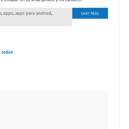
e
,
apps
,
apps para android
,
Leer Más
r todos