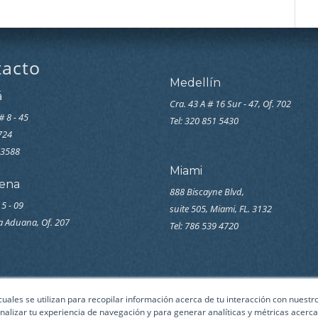
tacto
Medellín
á
Cra. 43 A # 16 Sur - 47, Of. 702
# 8 - 45
Tel: 320 851 5430
7724
33588
Miami
ena
888 Biscayne Blvd,
 5 - 09
suite 505, Miami, FL. 3132
la Aduana, Of. 207
Tel: 786 539 4720
 cuales se utilizan para recopilar información acerca de tu interacción con nuest
nalizar tu experiencia de navegación y para generar analíticas y métricas acerca 