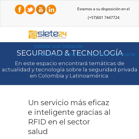
Estamos a su disposición en el
(+57)601 7447724
Solicitar una Cotización
SEGURIDAD & TECNOLOGÍA
Contacta a un experto en seguridad empresarial
En este espacio encontrará temáticas de
actualidad y tecnología sobre la seguridad privada
en Colombia y Latinoamérica.
Un servicio más eficaz
e inteligente gracias al
RFID en el sector
salud