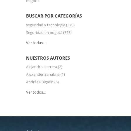
Bogotá
BUSCAR POR CATEGORÍAS
seguridad y tecnología
(370)
Seguridad en bogotá
(353)
Ver todas...
NUESTROS AUTORES
Alejandro Herrera
(2)
Alexander Sanabria
(1)
Andrés Pulgarín
(5)
Ver todos...