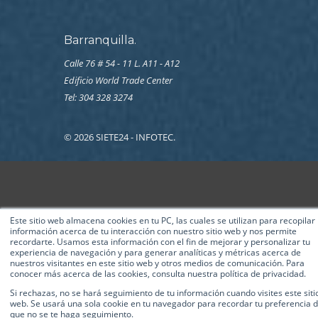
Barranquilla.
Calle 76 # 54 - 11 L. A11 - A12
Edificio World Trade Center
Tel: 304 328 3274
© 2026 SIETE24 - INFOTEC.
Este sitio web almacena cookies en tu PC, las cuales se utilizan para recopilar
información acerca de tu interacción con nuestro sitio web y nos permite
recordarte. Usamos esta información con el fin de mejorar y personalizar tu
experiencia de navegación y para generar analíticas y métricas acerca de
nuestros visitantes en este sitio web y otros medios de comunicación. Para
conocer más acerca de las cookies, consulta nuestra política de privacidad.
Si rechazas, no se hará seguimiento de tu información cuando visites este siti
web. Se usará una sola cookie en tu navegador para recordar tu preferencia 
que no se te haga seguimiento.