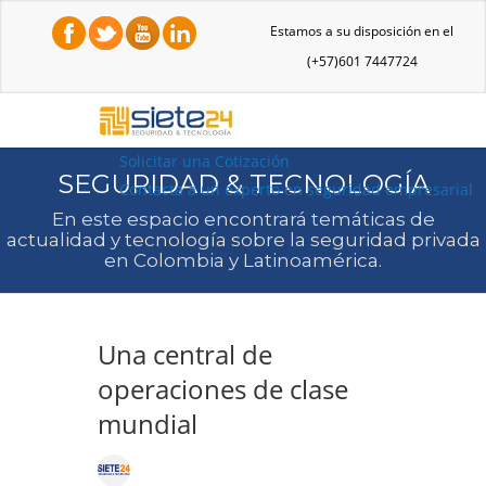
Estamos a su disposición en el
(+57)601 7447724
Solicitar una Cotización
SEGURIDAD & TECNOLOGÍA
Contacta a un experto en seguridad empresarial
En este espacio encontrará temáticas de
actualidad y tecnología sobre la seguridad privada
en Colombia y Latinoamérica.
Una central de
operaciones de clase
mundial