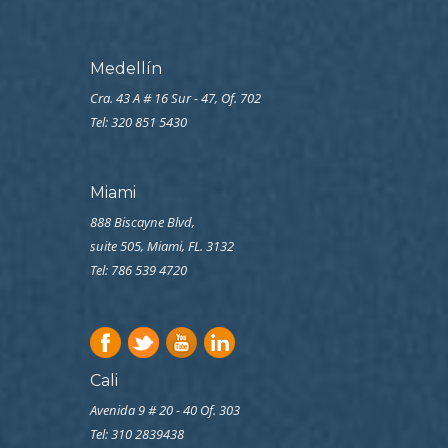
Medellín
Cra. 43 A # 16 Sur - 47, Of. 702
Tel: 320 851 5430
Miami
888 Biscayne Blvd,
suite 505, Miami, FL. 3132
Tel: 786 539 4720
Cali
Avenida 9 # 20 - 40 Of. 303
Tel:
310 2839438