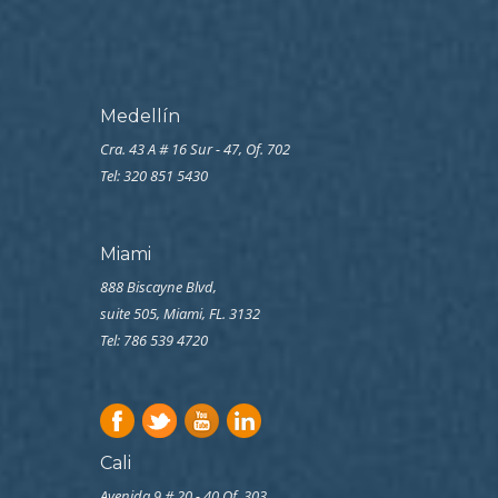
Medellín
Cra. 43 A # 16 Sur - 47, Of. 702
Tel: 320 851 5430
Miami
888 Biscayne Blvd,
suite 505, Miami, FL. 3132
Tel: 786 539 4720
Cali
Avenida 9 # 20 - 40 Of. 303