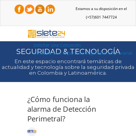
Estamos a su disposición en el
(+57)601 7447724
Solicitar una Cotización
SEGURIDAD & TECNOLOGÍA
Contacta a un experto en seguridad empresarial
En este espacio encontrará temáticas de
actualidad y tecnología sobre la seguridad privada
en Colombia y Latinoamérica.
¿Cómo funciona la
alarma de Detección
Perimetral?