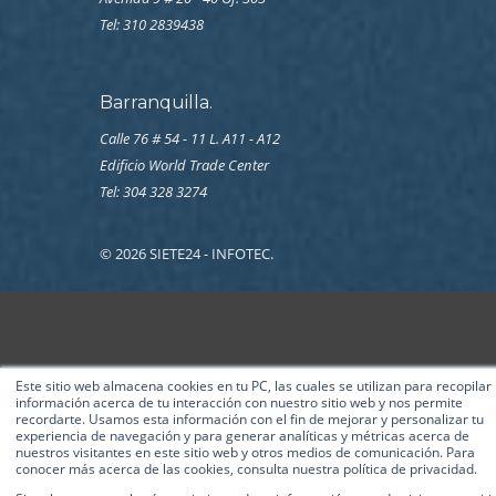
Tel:
310 2839438
Barranquilla.
Calle 76 # 54 - 11 L. A11 - A12
Edificio World Trade Center
Tel: 304 328 3274
© 2026 SIETE24 - INFOTEC.
Este sitio web almacena cookies en tu PC, las cuales se utilizan para recopilar
información acerca de tu interacción con nuestro sitio web y nos permite
recordarte. Usamos esta información con el fin de mejorar y personalizar tu
experiencia de navegación y para generar analíticas y métricas acerca de
nuestros visitantes en este sitio web y otros medios de comunicación. Para
conocer más acerca de las cookies, consulta nuestra política de privacidad.