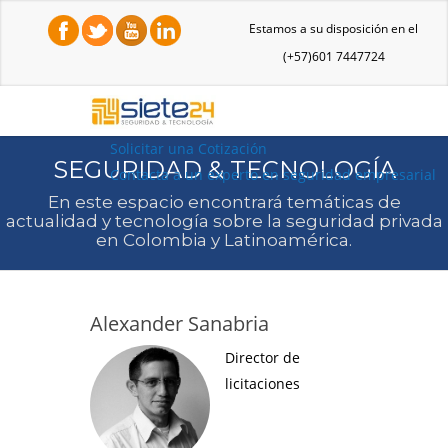
Estamos a su disposición en el
(+57)601 7447724
Solicitar una Cotización
SEGURIDAD & TECNOLOGÍA
Contacta a un experto en seguridad empresarial
En este espacio encontrará temáticas de
actualidad y tecnología sobre la seguridad privada
en Colombia y Latinoamérica.
Alexander Sanabria
Director de
licitaciones