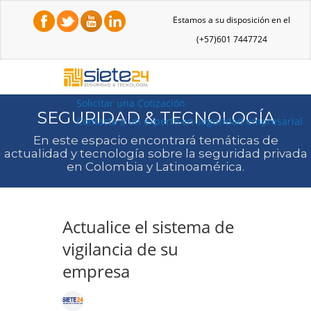
Estamos a su disposición en el
(+57)601 7447724
Solicitar una Cotización
SEGURIDAD & TECNOLOGÍA
Contacta a un experto en seguridad empresarial
En este espacio encontrará temáticas de
actualidad y tecnología sobre la seguridad privada
en Colombia y Latinoamérica.
Actualice el sistema de
vigilancia de su
empresa