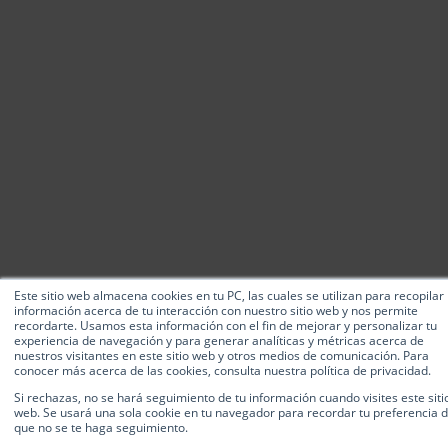
Este sitio web almacena cookies en tu PC, las cuales se utilizan para recopilar
información acerca de tu interacción con nuestro sitio web y nos permite
recordarte. Usamos esta información con el fin de mejorar y personalizar tu
experiencia de navegación y para generar analíticas y métricas acerca de
nuestros visitantes en este sitio web y otros medios de comunicación. Para
conocer más acerca de las cookies, consulta nuestra política de privacidad.
Si rechazas, no se hará seguimiento de tu información cuando visites este siti
web. Se usará una sola cookie en tu navegador para recordar tu preferencia 
que no se te haga seguimiento.