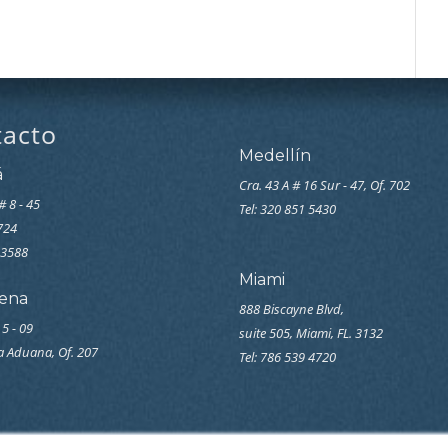
tacto
Medellín
á
Cra. 43 A # 16 Sur - 47, Of. 702
# 8 - 45
Tel: 320 851 5430
7724
33588
Miami
ena
888 Biscayne Blvd,
 5 - 09
suite 505, Miami, FL. 3132
la Aduana, Of. 207
Tel: 786 539 4720