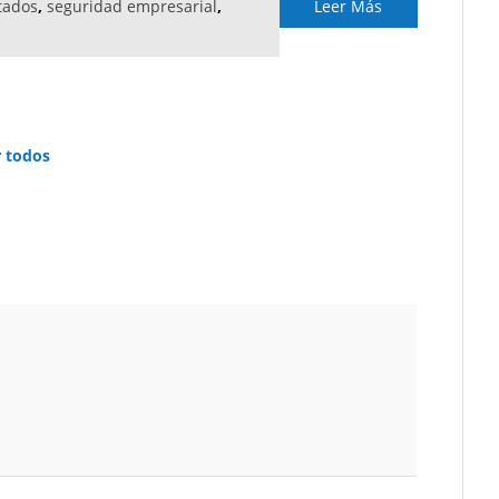
tados
,
seguridad empresarial
,
Leer Más
r todos