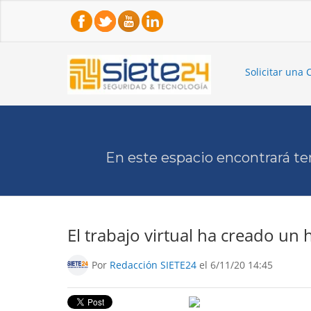
Solicitar una 
En este espacio encontrará te
El trabajo virtual ha creado un 
Por
Redacción SIETE24
el 6/11/20 14:45