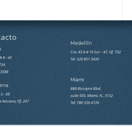
tacto
Medellín
á
Cra. 43 A # 16 Sur - 47, Of. 702
# 8 - 45
Tel: 320 851 5430
7724
33588
Miami
ena
888 Biscayne Blvd,
 5 - 09
suite 505, Miami, FL. 3132
la Aduana, Of. 207
Tel: 786 539 4720