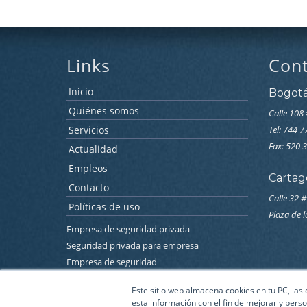
Links
Con
Inicio
Bogot
Quiénes somos
Calle 108 
Servicios
Tel: 744 
Fax: 520 
Actualidad
Empleos
Cartag
Contacto
Calle 32 #
Políticas de uso
Plaza de 
Empresa de seguridad privada
Seguridad privada para empresa
Empresa de seguridad
Empresa de seguridad electronica
Este sitio web almacena cookies en tu PC, las
Seguridad electronica para empresas
esta información con el fin de mejorar y perso