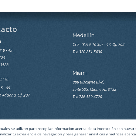
tacto
Medellín
á
Cra. 43 A # 16 Sur - 47, Of. 702
# 8 - 45
Tel: 320 851 5430
7724
33588
Miami
ena
888 Biscayne Blvd,
 5 - 09
suite 505, Miami, FL. 3132
la Aduana, Of. 207
Tel: 786 539 4720
 cuales se utilizan para recopilar información acerca de tu interacción con nuest
nalizar tu experiencia de navegación y para generar analíticas y métricas acerca 