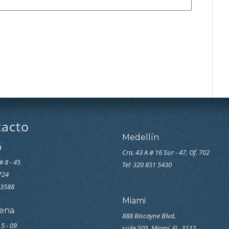
tacto
Medellín
á
Cra. 43 A # 16 Sur - 47, Of. 702
# 8 - 45
Tel: 320 851 5430
7724
33588
Miami
ena
888 Biscayne Blvd,
 5 - 09
suite 505, Miami, FL. 3132