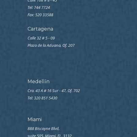
Calle 108 # 8 - 45
Tel: 744 7724
Fax: 520 33588
Cartagena
Calle 32 # 5 - 09
Plaza de la Aduana, Of. 207
Medellín
Cra. 43 A # 16 Sur - 47, Of. 702
Tel: 320 851 5430
Miami
888 Biscayne Blvd,
suite 505, Miami, FL. 3132