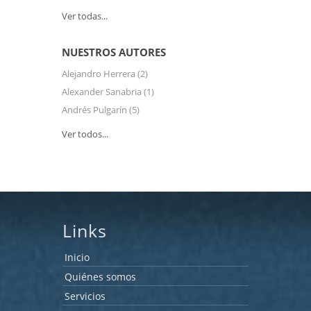
Ver todas...
NUESTROS AUTORES
Alejandro Herrera
(2)
Alexander Sanabria
(1)
Andrés Pulgarín
(5)
Ver todos...
Links
Inicio
Quiénes somos
Servicios