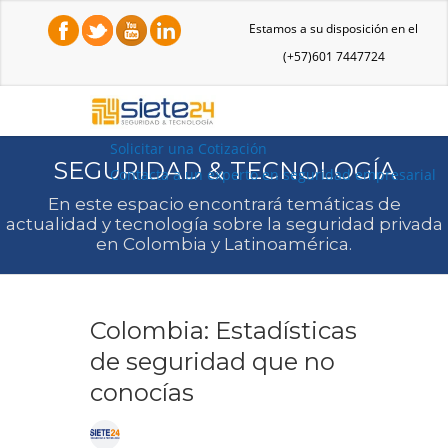
Estamos a su disposición en el
(+57)601 7447724
Solicitar una Cotización
SEGURIDAD & TECNOLOGÍA
Contacta a un experto en seguridad empresarial
En este espacio encontrará temáticas de
actualidad y tecnología sobre la seguridad privada
en Colombia y Latinoamérica.
Colombia: Estadísticas
de seguridad que no
conocías