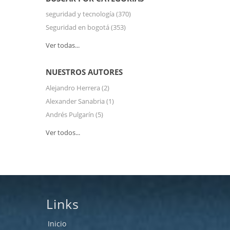
seguridad y tecnología
(370)
Seguridad en bogotá
(353)
Ver todas...
NUESTROS AUTORES
Alejandro Herrera
(2)
Alexander Sanabria
(1)
Andrés Pulgarín
(5)
Ver todos...
Links
Inicio