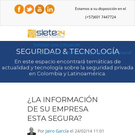
Estamos a su disposición en el
(+57)601 7447724
Solicitar una Cotización
SEGURIDAD & TECNOLOGÍA
Contacta a un experto en seguridad empresarial
En este espacio encontrará temáticas de
actualidad y tecnología sobre la seguridad privada
en Colombia y Latinoamérica.
¿LA INFORMACIÓN
DE SU EMPRESA
ESTA SEGURA?
Por
Jairo García
el 24/02/14 11:01