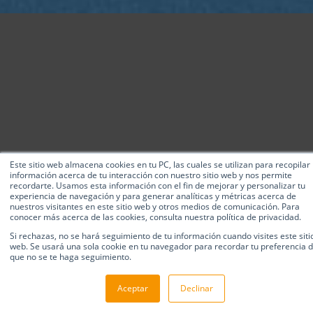
Este sitio web almacena cookies en tu PC, las cuales se utilizan para recopilar
información acerca de tu interacción con nuestro sitio web y nos permite
recordarte. Usamos esta información con el fin de mejorar y personalizar tu
experiencia de navegación y para generar analíticas y métricas acerca de
nuestros visitantes en este sitio web y otros medios de comunicación. Para
conocer más acerca de las cookies, consulta nuestra política de privacidad.
Si rechazas, no se hará seguimiento de tu información cuando visites este siti
web. Se usará una sola cookie en tu navegador para recordar tu preferencia 
que no se te haga seguimiento.
Aceptar
Declinar