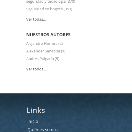
seguridad y tecnología
(370)
Seguridad en bogotá
(353)
Ver todas...
NUESTROS AUTORES
Alejandro Herrera
(2)
Alexander Sanabria
(1)
Andrés Pulgarín
(5)
Ver todos...
Links
Inicio
Quiénes somos