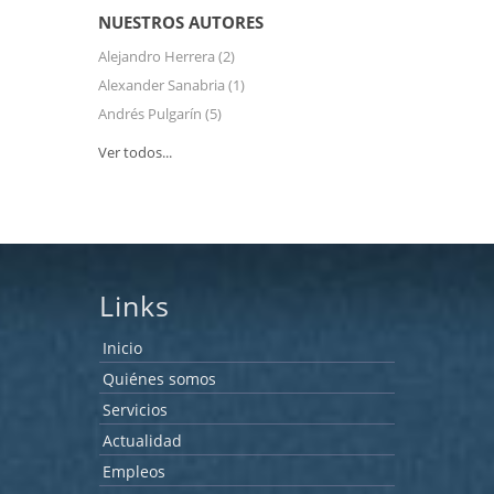
NUESTROS AUTORES
Alejandro Herrera
(2)
Alexander Sanabria
(1)
Andrés Pulgarín
(5)
Ver todos...
Links
Inicio
Quiénes somos
Servicios
Actualidad
Empleos