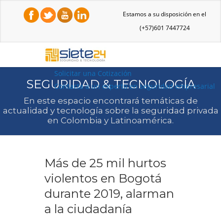
Estamos a su disposición en el
(+57)601 7447724
Solicitar una Cotización
SEGURIDAD & TECNOLOGÍA
Contacta a un experto en seguridad empresarial
En este espacio encontrará temáticas de
actualidad y tecnología sobre la seguridad privada
en Colombia y Latinoamérica.
Más de 25 mil hurtos
violentos en Bogotá
durante 2019, alarman
a la ciudadanía