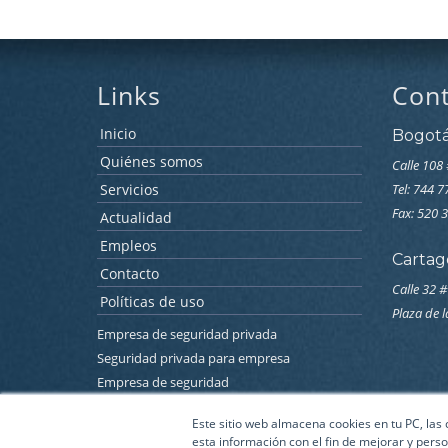
Links
Con
Inicio
Bogot
Quiénes somos
Calle 108 
Servicios
Tel: 744 
Fax: 520 
Actualidad
Empleos
Cartag
Contacto
Calle 32 #
Políticas de uso
Plaza de 
Empresa de seguridad privada
Seguridad privada para empresa
Empresa de seguridad
Empresa de seguridad electronica
Este sitio web almacena cookies en tu PC, las
Seguridad electronica para empresas
esta información con el fin de mejorar y perso