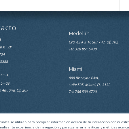
tacto
Medellín
á
Cra. 43 A # 16 Sur - 47, Of. 702
# 8 - 45
Tel: 320 851 5430
7724
33588
Miami
ena
888 Biscayne Blvd,
 5 - 09
suite 505, Miami, FL. 3132
la Aduana, Of. 207
Tel: 786 539 4720
 cuales se utilizan para recopilar información acerca de tu interacción con nuest
nalizar tu experiencia de navegación y para generar analíticas y métricas acerca 