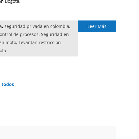
en Bogotá.
a
,
seguridad privada en colombia
,
Leer Más
ontrol de procesos
,
Seguridad en
 en moto
,
Levantan restricción
otá
r todos