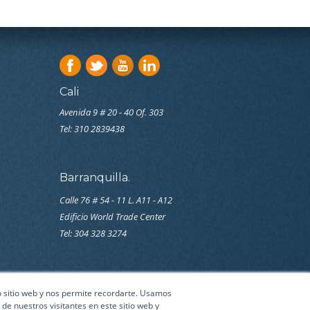
Cali
Avenida 9 # 20 - 40 Of. 303
Tel:
310 2839438
Barranquilla.
Calle 76 # 54 - 11 L. A11 - A12
Edificio World Trade Center
Tel: 304 328 3274
ro sitio web y nos permite recordarte. Usamos
de nuestros visitantes en este sitio web y