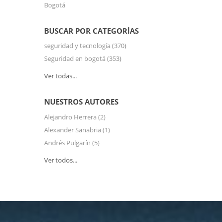
Bogotá
BUSCAR POR CATEGORÍAS
seguridad y tecnología
(370)
Seguridad en bogotá
(353)
Ver todas...
NUESTROS AUTORES
Alejandro Herrera
(2)
Alexander Sanabria
(1)
Andrés Pulgarín
(5)
Ver todos...