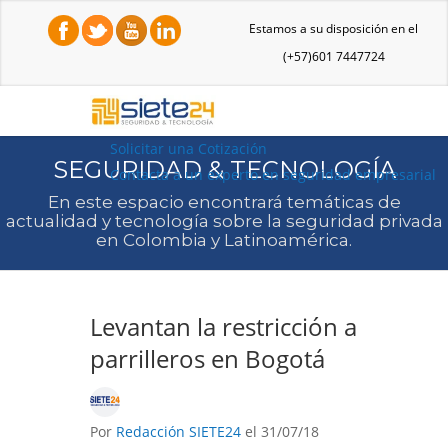
Estamos a su disposición en el
(+57)601 7447724
Solicitar una Cotización
SEGURIDAD & TECNOLOGÍA
Contacta a un experto en seguridad empresarial
En este espacio encontrará temáticas de
actualidad y tecnología sobre la seguridad privada
en Colombia y Latinoamérica.
Levantan la restricción a
parrilleros en Bogotá
Por
Redacción SIETE24
el 31/07/18