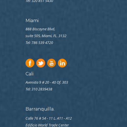
Tel: 320 851 5430
Miami
888 Biscayne Blvd,
suite 505, Miami, FL. 3132
Tel: 786 539 4720
Cali
Avenida 9 # 20 - 40 Of. 303
Tel:
310 2839438
Barranquilla.
Calle 76 # 54 - 11 L. A11 - A12
Edificio World Trade Center