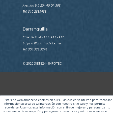
Avenida 9 # 20 - 40 Of. 303
Tel:
310 2839438
Barranquilla.
Calle 76 # 54 - 11 L. A11 - A12
Edificio World Trade Center
Tel: 304 328 3274
© 2026 SIETE24 - INFOTEC.
Este sitio web almacena cookies en tu PC, las cuales se utilizan para recopilar
información acerca de tu interacción con nuestro sitio web y nos permite
recordarte. Usamos esta información con el fin de mejorar y personalizar tu
experiencia de navegación y para generar analíticas y métricas acerca de