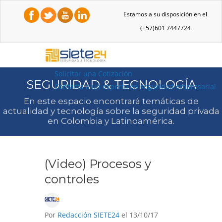
Estamos a su disposición en el
(+57)601 7447724
Solicitar una Cotización
SEGURIDAD & TECNOLOGÍA
Contacta a un experto en seguridad empresarial
En este espacio encontrará temáticas de
actualidad y tecnología sobre la seguridad privada
en Colombia y Latinoamérica.
(Video) Procesos y
controles
Por
Redacción SIETE24
el 13/10/17