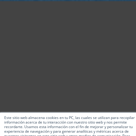
Este sitio web almacena cookies en tu PC, las cuales se utilizan para recopilar
información acerca de tu interacción con nuestro sitio web y nos permite
recordarte. Usamos esta información con el fin de mejorar y personalizar tu
experiencia de navegación y para generar analíticas y métricas acerca de
nuestros visitantes en este sitio web y otros medios de comunicación. Para