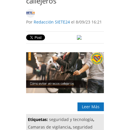
callejeros
Por
Redacción SIETE24
el 8/09/23 16:21
Leer Más
Etiquetas:
seguridad y tecnología
,
Camaras de vigilancia
,
seguridad