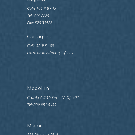
Calle 108 # 8 - 45
Tel: 744 7724
Fax: 520 33588
Cartagena
Calle 32 # 5 - 09
Plaza de la Aduana, Of. 207
Medellín
Cra. 43 A # 16 Sur - 47, Of. 702
Tel: 320 851 5430
Miami
888 Biscayne Blvd,