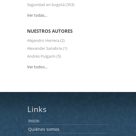
Seguridad en bogotá
(353)
Ver todas...
NUESTROS AUTORES
Alejandro Herrera
(2)
Alexander Sanabria
(1)
Andrés Pulgarín
(5)
Ver todos...
Links
Inicio
Quiénes somos