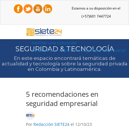
Estamos a su disposición en el
(+57)601 7447724
Solicitar una Cotización
SEGURIDAD & TECNOLOGÍA
Contacta a un experto en seguridad empresarial
En este espacio encontrará temáticas de
actualidad y tecnología sobre la seguridad privada
en Colombia y Latinoamérica.
5 recomendaciones en
seguridad empresarial
Por
Redacción SIETE24
el 12/10/23