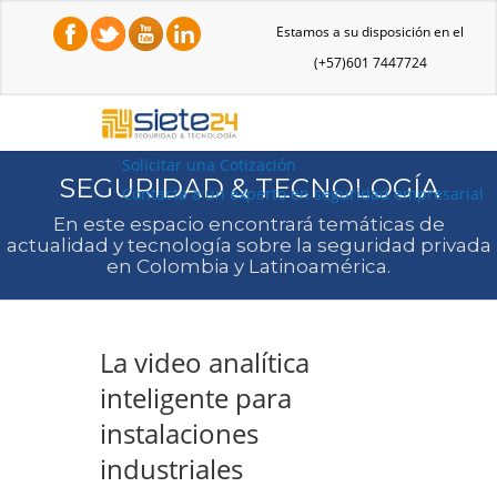
Estamos a su disposición en el
(+57)601 7447724
Solicitar una Cotización
SEGURIDAD & TECNOLOGÍA
Contacta a un experto en seguridad empresarial
En este espacio encontrará temáticas de
actualidad y tecnología sobre la seguridad privada
en Colombia y Latinoamérica.
La video analítica
inteligente para
instalaciones
industriales