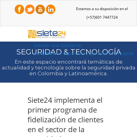
Estamos a su disposición en el
(+57)601 7447724
Solicitar una Cotización
SEGURIDAD & TECNOLOGÍA
Contacta a un experto en seguridad empresarial
En este espacio encontrará temáticas de
actualidad y tecnología sobre la seguridad privada
en Colombia y Latinoamérica.
Siete24 implementa el
primer programa de
fidelización de clientes
en el sector de la