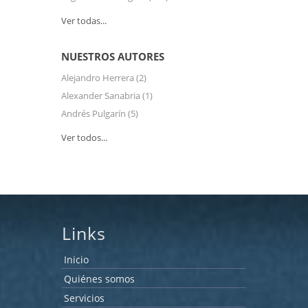
Ver todas...
NUESTROS AUTORES
Alejandro Herrera
(2)
Alexander Sanabria
(1)
Andrés Pulgarín
(5)
Ver todos...
Links
Inicio
Quiénes somos
Servicios